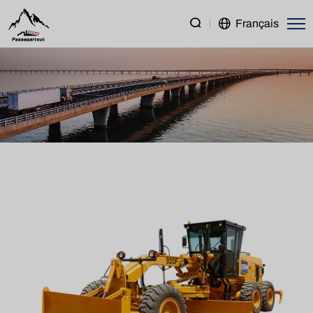
SEM
Français
920F
Motor
Grader